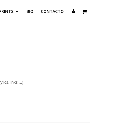
C
PRINTS
BIO
CONTACTO
U
E
N
T
A
lics, inks …)